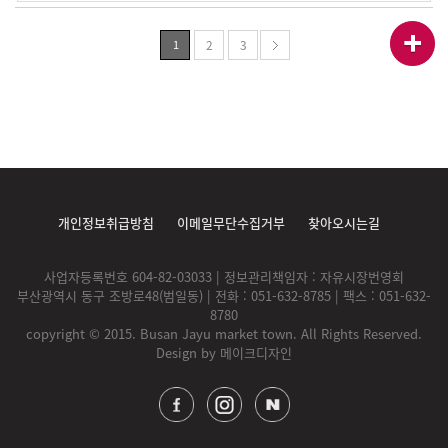
들였기에 말 그대로 '으뜸로'가 되었
지 십자형 이면도로 420m(폭 8m)에
다. 넓은 길은 아니지만 좁은 길도 아
이르는 구간을 통상적으로 지칭한다.
1
2
3
니고 푹신한 길은 아니지만 딱딱한 길
서면1번가로 불리게 된 것은 1990년
도 아니다. 길은 주름졌다. 굽이굽이
인데, 상가 번영회가 상징성을 부각시
휘어지는 길은 울퉁불퉁 화강암을 깐
키기 위해 이름을 붙인 것이다. 지금
길이라서 주름졌다. 길을 따라 새로
은 쥬디스태화를 중심으로 한 거리에
낸 실개천이 주름졌고 실개천 물이 모
극장과 주점, 카페가 밀집하면서 비교
여서 치솟는 분수가 치솟았다가 주름
적 상권이 더 발달해 있지만 예전에는
져서 내려온다. 가은은 모름지기 주름
1번가 쪽 거리가 훨씬 유명했다. 극장
의 계절, 속도를 늦추고 욕망을 잠시
가를 끼고 있는 쥬디스태화 거리와 함
나마 접고 나를 지그시 바라보는 계
개인정보취급방침
이메일무단수집거부
찾아오시는길
께 화려한 네온사인을 밝힌 주점들과
절, 굽이굽이 주름진 서면 문화로는
먹거리 골목을 안고 있는 이곳의 흥겨
가을의 길이기도 하다. 대한민국 最
운 분위기는 절로 발걸음을 가볍게 한
사업자등록번호 604-82-03033 | 정보관리책임자 : 자유시장번영회
古의 향토서점인 영광도서가 자리잡
다. 길가 레코드점에서 흘러나오는 음
부산광역시 동구 조방로48(범일동) | 전화 : 051-632-8785 | 팩스 : 051-632-
고 있으며 영광도서사랑방과 갤러리
8780
악 소리와 오가는 사람들의 활기찬 모
를 만들어 다양한 문화공간을 제공하
copyright © 2015. Busan Jayu market town. All Rights Reserved.
습에 동화 되기 때문이다. 젊은 분위
고 있고, 즐거움이 가득한 음악공연장
Design by
메이크디자인
기의 카페와 호프집 그리고 값싸고 맛
과 갤러리가 있는 복합문화공간 소민
있는 음식점들이 즐비해 있고 언제나
아트센터가 있어 사계절 멋과 낭만이
젊은이들의 발 길이 끊이지 않는다.
있는 문화의 향기가 가득한 거리다
또한 나이트 클럽과 오락실, 극장 등
여가를 즐길 수 있는 위락시설도 많