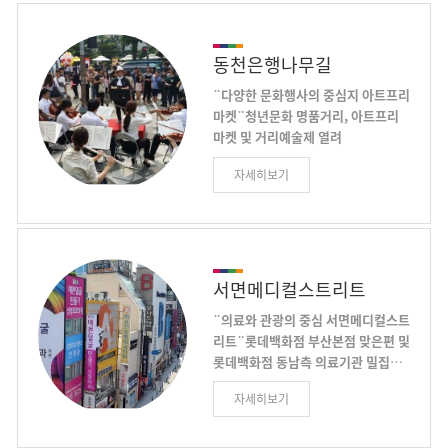
십 년 세월을 거치며 부산사람의 입맛
을 사로잡아온 '서면 돼지국밥'은 조
미료를 전혀 쓰지 않고 육수를 정성스
동천은행나무길
럽게 잘 우려냈으며, 고기는 기름기를
¨다양한 문화행사의 중심지 아트프리
제거한 앞다리를 쓰고 순대로 고급 내
마켓¨청년문화 명품거리, 아트프리
장만 골라 정성을 담아 낸 부산의 대
마켓 및 거리예술제 열려
표적인 음식이다.
동천은행나무길 서면엔씨백화점에서
자세히보기
더샾 센트럴스타 구간의 자리잡은 부
산시 최초의 대중교통전용지구로서
보행중심의 넓은 인도를 조성하여 새
로운 청년문화 명품거리로 거듭나고
있다 서면특화거리와 NC백화점 서면
점, 전포카페거리 등 주변에 서면의
서면메디컬스트리트
많은 유동인구가 몰리는 곳으로 청년
¨의료와 관광의 중심 서면메디컬스트
창업 자들의 수공예품과 예술작품을
리트¨롯데백화점 부산본점 맞은편 및
전시판매하고 부대행사로 거리예술
롯데백화점 동남측 의료기관 밀집지
공연 등 다채로운 문화행사를 실시하
역
서면메디컬스트리트는 롯데백화점
는 아트 프리마켓을 오는 3월 26일(낮
자세히보기
부산본점 맞은편(서면교차로~부암역
12시 개장)부터 12월까지 매주 토, 일
6번출구) 및 롯데백화점 동남측 의료
요일 개장된다 아트 프리마켓은 70여
기관 밀집지역을 말한다. 성형·피부·