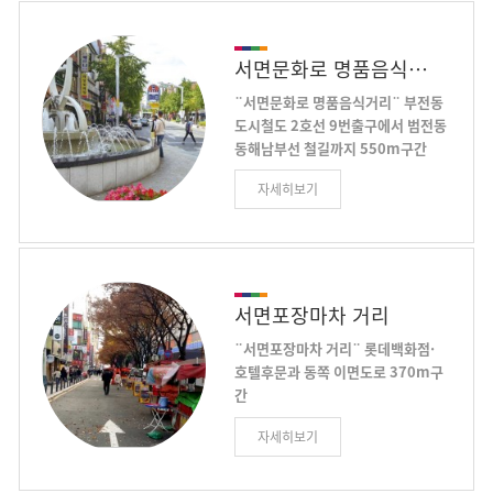
장했다. 특히 서면쪽의 분수대는 한쪽
를 느낄 수가 있다. 1993년 부산시와
의 점포를 없애고 공간을 넓혀 각종
중국 상해시 양 도시간 자매결연을 체
전시나 공연을 할 수 있는 광장형 휴
결한 후 양국간의 우호 증진을 위해
서면문화로 명품음식거리
식공간으로 바꾸어 시민들의 휴식과
상해시에는 ‘부산거리’를 부산시에는
편의를 겸한 복합문화예술공간으로
¨서면문화로 명품음식거리¨
부전동
‘상해거리’를 조성키로 합의하게 되었
거듭나고 있다.
도시철도 2호선 9번출구에서 범전동
다. 교류 기념으로 중국에서 제작해
동해남부선 철길까지 550m구간
세운 상해거리의 상징, 상해문에는 용
서면 대표번화가인 부전동 도시철도
문양과 십이간지, 그리고 상해시를 상
자세히보기
2호선 9번출구에서 범전동 동해남부
징하는 꽃 난초가 새겨져 있어그 의미
선 철길까지 550m구간에 실개천이
를 더한다. 이곳의 이국적이고 독특한
흐르는 문화와 예술테마거리를 조성
분위기는 영화에서도 찾아볼 수 있다.
하여 음악, 춤, 마술공연 등을 초청,
영화 ‘올드보이’에서 주인공이 자신이
다채로운 거리행사를 진행하고 있다
15년 간 먹은 유일한 음식인 군만두를
서면문화로에는 1967년에 개점한 노
서면포장마차 거리
찾아 다니는 장면 등이 이곳에서 촬영
포(老鋪)인 영광도서와 소민아트센터
된 것이다. 지난 2004년 부터는 매년
¨서면포장마차 거리¨
롯데백화점·
등 서면의 문화예술 향연을 맘끽할 수
이웃나라 중국의 풍물을 엿볼 수 있는
호텔후문과 동쪽 이면도로 370m구
있는 곳이다 또한 이곳에는 부산을 대
상해거리 축제를 성대히 개최하고 있
간
표하는 생선횟집 10여곳과 50년이상
다
롯데백화점·호텔후문과 동쪽 이면도
된 한우고기의 맛과 역사를 자랑하는
자세히보기
로 370m구간에 포장마차 50여개가
불고기 전문 취급점, 삼계탕, 한정식,
줄지어 장사진을 치고 있다 낭만 가득
중식, 일식, 분식 등 다양한 맛을 자랑
한 백열등이 반짝이는 주황빛 포장마