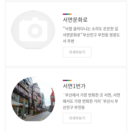
귀금속 상가의 36%가 밀집되어 있
성한 지역으로 도심 뒷골목의 슬럼가
다. 각종 보석 류의 취급과 가공에 있
였으나 지금은 도심속 여유와 힐링,나
어서 중심적 역할을 하고 있다. 주변
만의 개성을 찾는 독특한 디자인의 아
서면문화로
에는 백화점과 중앙시장, 평화시장 등
기자기하면서도 이색적인 까페와 식
재래 시장들도 가까워 거대한 상권을
"낙엽 굴러다니는 소리도 은은한 길
당, 수공예점등 170개소와 전자.전기
형성하고 있다. 매년 10월이 되면 귀
서면문화로"부산진구 부전동 영광도
도매상가 및 부품 공구상가 약 300여
금속 상가 거리 축제가 열린다. 귀금
서 주변
개소가 공존하는 이질적이고 독특한
속 세일, 경품 행사와 함께 보석, 시계
서면에 은은한 길이 생겼다. 낙엽 지
거리를 형성하고 있으며 인근 전포성
류 무료 감별 및 세일 행사가 벌어져
자세히보기
는 소리도 은은하고 낙엽 굴러다니는
당의 커피열매벽화, 놀이마루담장 플
많은 인기를 얻고 있다.
소리도 은은한 길이다. 길 양옆 굵다
라워 포토존은 SNS상에 폭발적인 인
란 은행나무 노랗게 물든 이파리는 언
기를 누리고 있다. 2017년 봄
제든 낙엽이 될 채비를 갖추었다. 낙
5.27~28일 양일간 제1회 전포카페거
엽이 돼 길을 걷는 사람 머리를 어깨
리 커피축제를 개최하여 전포카페거
를 그리고 마음을 노랗게 눌들이라라,
서면1번가
리 바리스타가 참여한 핸드드립체험,
노란 물이 은은하게 퍼져 누구라도 단
버스킹공연, 커피카드만들기 등 다양
¨부산에서 가장 번화한 곳 서면, 서면
풍이 되리라. 서면에 새로 생긴 은은
한 문화이벤트를 개최하여 5만여명의
에서도 가장 번화한 거리¨부산시 부
한 길은 서면문화로 영광도서 인근 도
관광객이 방문하여 성황리에 개최되
산진구 부전동
시철도 서면역 입구에서 동해남부선
었다. 늦가을에는 동천은행나무축제
서면1번가는 중앙로(금강제화), 녹색
굴다리까지 550m 구간이다. 부산진
를 개최하고 있어 바스락바스락 은행
자세히보기
의 거리, 부전복개천까지 80m 구간
구청이 2011년 3월부터 2년 넘게 공
을 밟으면서 전포카페거리의 은은한
과 (구)천우장옆 이면도로, (구)마리포
을들여 마무리한 길이다. 2년 넘게 공
커피향을 누려보세요
사 사거리, LG전자서면 서비스센터까