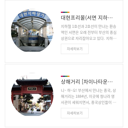
대현프리몰(서면 지하상가)
지하철 1호선과 2호선이 만나는 환승
역인 서면은 오래 전부터 부산의 중심
상권으로 자리잡아오고 있다. 지하철
을 내리면 부전시장과 대현 지하상가
자세히보기
롯데 백화점이 이어지기 때문에 당연
히 유동인구가 많고 그 사람들의 발길
을 잡기 위해서 많은 상점들이 늘어서
있는데 그 중에서도 여자들을 위한 화
장품 가게와 옷집, 구두, 핸드백 가게
들이 많다. 상가를 따라 가다 보면 유
상해거리 [차이나타운특구]
명 브랜드 가게들도 보이고 상설점도
니~ 하~오! 부산에서 만나는 중국, 상
보이기도 하는데 가게마다 아름다운
해거리는 1884년, 이곳에 청나라 영
옷들이 세련되게 디스플레이 되어 있
사관이 세워지면서, 중국상인들이 점
다. 더구나 얼마 전에 서면지하상가가
포를 겸한 주택가를 형성해 지금껏 터
오랜 때를 벗기는 전면 리모델링 공사
자세히보기
를 잡아온 곳이다. 지금도 중국풍의
를 통해 전기배선, 공기청정시설은 물
식당, 물만두집, 중국 전통찻집 등을
론이고 유휴공간까지 새로 말끔히 단
쉽게 만날 수가 있어 이국적인 분위기