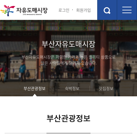
로그인
회원가입
시장안내
상점소개
부산자유도매시장
점포안내도
상점소개
층별안내
부산자유도매시장은 저렴한 가격과 높은 퀄리티 상품으로
주차장
많은 사람들에게 알려져 있습니다.
편의시설
관광 및 교통정보
행사 및 이벤트
부산관광정보
숙박정보
맛집정보
부산관광정보
행사 및 이벤트
숙박정보
고객 참여 게시판
부산관광정보
맛집정보
포토갤러리
커뮤니티
부산자유시장 소개