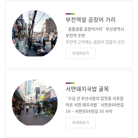
하는 명품 맛집이 100여곳이 즐비한
차는 인근 에 근무하는 퇴근길 셀러리
곳으로 미식가들은 물론 서면을 찾는
맨들을 꼭 들르게 하는 곳으로 마음맞
사람들의 입맛을 즐겁게 하고있으며
는 사람과 허심탄회 이야기하면서 마
부전역앞 곰장어 거리
일본관광객 등 외국인 관광객의 발길
시는 한잔은 일상의 피로를 잊게 하는
도 꾸준히 이어지고 있다
¨꿈틀꿈틀 곰장어거리¨
부산광역시
“묘약”으로 오돌뼈, 꼼장어, 메뉴에도
부전역 주변
없는 단골만이 즐길 수 있는 갖가지
부전역 근처에는 꼼장어 집들이 모인
안주거리를 뚝딱뚝딱 만들어 주시는
거리로 가 있다. 꼼장어는 껍질을 벗
포장마차 특유의 정취를 도심한가운
자세히보기
기고 불판에 올려놓으면 곰지락거린
데 포장마차에서 즐길 수 있다 요즘은
다 하여 붙은 이름. 부전역 꼼장어 거
호텔에 투숙하는 외국인 등 관광객들
리에서는 양념 구이와 석쇠 구이, 소
에게도 즐겨찾는 곳으로 도심의 어둠
금구이, 통구이 등 다양한 방법으로
을 즐길 수 있는 서면의 또하나의 명
조리된 꼼장어들을 만날 수 있다. 생
물거리다
김새가 징그럽다 하여 기피하는 사람
서면돼지국밥 골목
들도 많지만, 탱글탱글하고 쫀득하면
¨수십 년 부산사람의 입맛을 사로잡
서도 부드러운 꼼장어 맛에 젓가락질
아온 서면 돼지국밥¨
서면로68번길
을 멈출 수 없을 것이다. 양념 된 꼼장
16 ~ 서면로68번길 35 사이
어를 먹을 때에는 남은 양념에 볶음밥
부산.경남 지방에서 즐겨먹는 서민적.
을 만들어 먹는 것도 꼼장어를 맛있게
자세히보기
대중적 음식인 돼지국밥이 서면 중앙
먹는 방법 중 하나이다.
로 서편으로 한 블록 건너 도로면에
여러 업소가 성업을 이루고 있다. 수