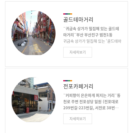
팀의 청년창업자 등이 부스를 설치해
치과·안과 등 의원급 의료기관이 170
3월부터 12월까지 매주 토·일요일 낮
여개 밀집된 세계 여타 지역에서 찾아
12시부터 오후6시까지 놀이마루 인
보기 힘든 의료기술의 집적지이며 롯
골드테마거리
근 120m 구간에서 생활용품, 액세서
데백화점, 롯데호텔, 면세점, 카지노,
리 등 다양한 핸드메이드 제품들을 전
¨귀금속 상가가 밀집해 있는 골드테
부전마켓타운, 먹거리골목, 서면1번
시판매하고 있으며 아울러 아트 프리
마거리¨부산 부산진구 범천1동
가, 젊음의 거리 등 다양한 먹거리와
마켓 개장과 더불어 부산문화재단과
귀금속 상가가 밀집해 있는 ‘골드테마
볼거리가 있는 관광의 중심지이다. 우
연계하여 4월부터 10월까지 매월 셋
거리’ 이다. 범천동에 위치한 이 귀금
리구는 서면메디컬스트리트의 우수
째 주 토요일에는 옛 중앙중학교 운동
자세히보기
속 상가 거리는 부산의 대표적인 귀금
의료기술과 관광자원을 국내·외 홍보
장에 컨테이너를 설치하여 청년예술
속 상가이다. 1980년대 초반부터 시
하여 외국인환자 유치를 통한 의료관
가의 예술작품을 전시판매 하고 거리
내 여러 지역에 퍼져있던 상가들이 자
광산업 및 지역경제 활성화를 추진하
예술공연을 개최하는 새로운 관광명
연적으로 범천동에 모여들었다. 단일
고 있다. 서면메디컬스트리트 내 의료
소로 많은 관광객에게 젊음과 낭만,
상가가 아닌 여러 건물에 점포가 산재
기관, 호텔, 에이전시로 구성된 서면
추억이 함께하는 걷고 싶고 다시 찾고
된 재래시장의 형태로 서울 이남에서
전포카페거리
메디컬스트리트 의료관광협의회는
싶은 거리로 탈바꿈하고 있다
는 가장 큰 규모이다. 1만 여평의 면적
매년 『서면메디컬스트리트 축제』
¨커피향이 은은하게 퍼지는 거리¨동
에 귀금속 유통업 263개, 제조가공업
를 개최하여 국내·외 외국인에게 다
천로 주변 전포성당 일원 (전포대로
189개 등 총 490여 곳의 상가가 들어
양한 의료체험과 거리문화공연, 한류
209번길·223번길, 서전로 38번길
서 있다. 특히 다이아몬드 감정부문이
체험을 제공한다.
·46번길 )
2017년 뉴욕타임스 선정 ‘올해의 세
특화 되어 있는데 이 정도의 규모는
자세히보기
계여행지 52곳중에 한곳’으로 한국에
서울 종로 귀금속 거리에 이어 국내
서 유일하게 선정된 전포카페거리는
두 번째에 해당한다. 부산지역 전체
몇 년 전만해도 철물·공구상가가 번