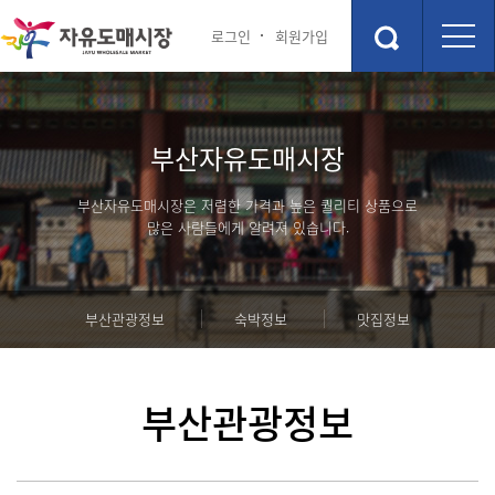
로그인
회원가입
시장안내
상점소개
부산자유도매시장
점포안내도
상점소개
층별안내
부산자유도매시장은 저렴한 가격과 높은 퀄리티 상품으로
주차장
많은 사람들에게 알려져 있습니다.
편의시설
관광 및 교통정보
행사 및 이벤트
부산관광정보
숙박정보
맛집정보
부산관광정보
행사 및 이벤트
숙박정보
고객 참여 게시판
부산관광정보
맛집정보
포토갤러리
커뮤니티
부산자유시장 소개