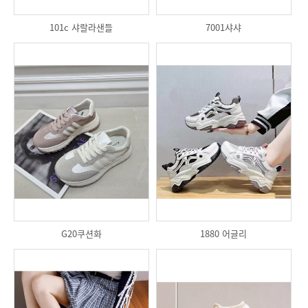
101c 샤랄라샌들
7001샤샤
G20쿠션화
1880 어글리