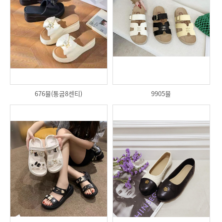
676뮬(통굽8센티)
9905뮬