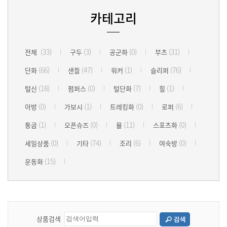
카테고리
(33)
(3)
(0)
(31)
전체
구두
공군화
부츠
(66)
(47)
(1)
(76)
단화
샌들
워커
슬리퍼
(18)
(0)
(7)
(1)
털신
펌퍼스
털단화
힐
(0)
(1)
(0)
(6)
아방
가보시
트레킹화
로퍼
(1)
(0)
(11)
(0)
통굽
오픈슈즈
뮬
스포츠화
(0)
(74)
(6)
(0)
세일상품
기타
조리
여숙방
(15)
운동화
상품검색