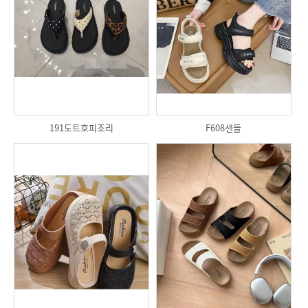
191도트호피조리
F608샌들