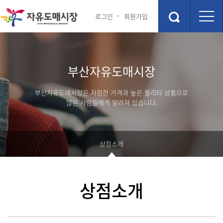
로그인
회원가입
시장안내
상점소개
부산자유도매시장
점포안내도
상점소개
층별안내
부산자유도매시장은 저렴한 가격과 높은 퀄리티 상품으로
주차장
많은 사람들에게 알려져 있습니다.
편의시설
관광 및 교통정보
행사 및 이벤트
상점소개
부산관광정보
행사 및 이벤트
숙박정보
고객 참여 게시판
상점소개
맛집정보
포토갤러리
커뮤니티
부산자유시장 소개