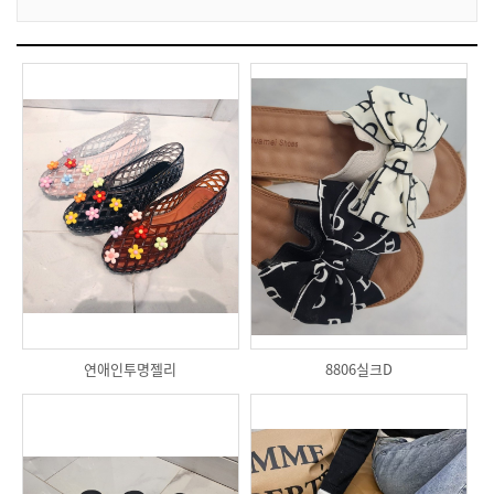
연애인투명젤리
8806실크D