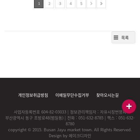
1
2
3
4
5
목록
개인정보취급방침
이메일무단수집거부
찾아오시는길
사업자등록번호 604-82-03033 | 정보관리책임자 : 자유시장번영회
부산광역시 동구 조방로48(범일동) | 전화 : 051-632-8785 | 팩스 : 051-632-
8780
copyright © 2015. Busan Jayu market town. All Rights Reserved.
Design by
메이크디자인