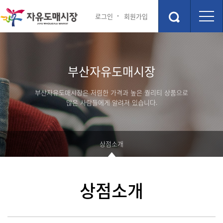
로그인
회원가입
시장안내
상점소개
부산자유도매시장
점포안내도
상점소개
층별안내
부산자유도매시장은 저렴한 가격과 높은 퀄리티 상품으로
주차장
많은 사람들에게 알려져 있습니다.
편의시설
관광 및 교통정보
행사 및 이벤트
상점소개
부산관광정보
행사 및 이벤트
숙박정보
고객 참여 게시판
상점소개
맛집정보
포토갤러리
커뮤니티
부산자유시장 소개