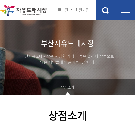
로그인
회원가입
시장안내
상점소개
부산자유도매시장
점포안내도
상점소개
층별안내
부산자유도매시장은 저렴한 가격과 높은 퀄리티 상품으로
주차장
많은 사람들에게 알려져 있습니다.
편의시설
관광 및 교통정보
행사 및 이벤트
상점소개
부산관광정보
행사 및 이벤트
숙박정보
고객 참여 게시판
상점소개
맛집정보
포토갤러리
커뮤니티
부산자유시장 소개