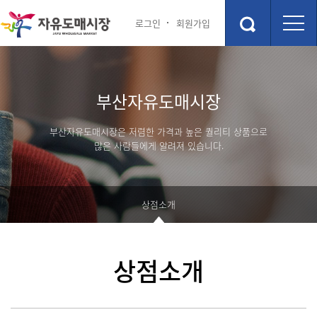
로그인
회원가입
시장안내
상점소개
부산자유도매시장
점포안내도
상점소개
층별안내
부산자유도매시장은 저렴한 가격과 높은 퀄리티 상품으로
주차장
많은 사람들에게 알려져 있습니다.
편의시설
관광 및 교통정보
행사 및 이벤트
상점소개
부산관광정보
행사 및 이벤트
숙박정보
고객 참여 게시판
상점소개
맛집정보
포토갤러리
커뮤니티
부산자유시장 소개