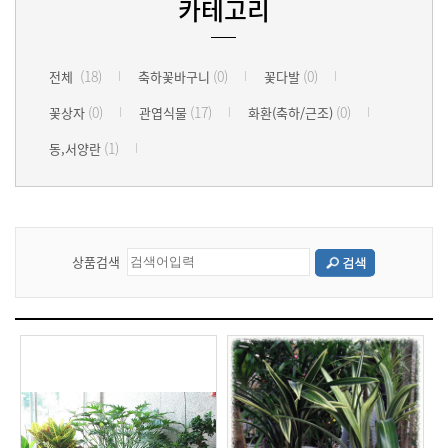
카테고리
(18)
(0)
(0)
전체
축하꽃바구니
꽃다발
(0)
(17)
(0)
꽃상자
관엽식물
화환(축하/근조)
(1)
동,서양란
상품검색