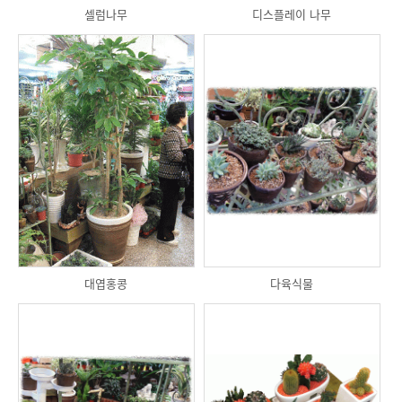
셀럼나무
디스플레이 나무
대엽홍콩
다육식물