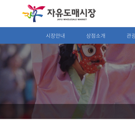
시장안내
상점소개
관광
시장안내
상점소개
점포안내도
상점소개
층별안내
주차장
편의시설