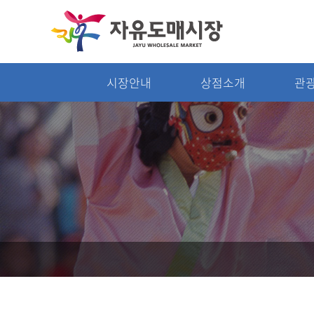
시장안내
상점소개
관광
시장안내
상점소개
점포안내도
상점소개
층별안내
주차장
편의시설